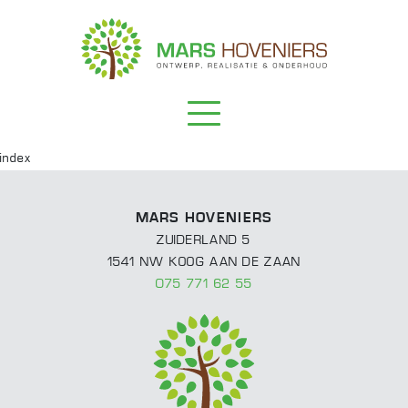
index
Projecten
Klassieke tuinen
Wat doen we?
MARS HOVENIERS
Moderne tuinen
Onderhoud
Over ons
ZUIDERLAND 5
1541 NW KOOG AAN DE ZAAN
Overkappingen
Ontwerp
Contact
075 771 62 55
Realisatie