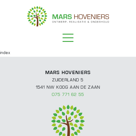
index
Projecten
Klassieke tuinen
Wat doen we?
MARS HOVENIERS
Moderne tuinen
Onderhoud
Over ons
ZUIDERLAND 5
1541 NW KOOG AAN DE ZAAN
Overkappingen
Ontwerp
Contact
075 771 62 55
Realisatie